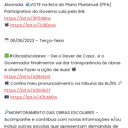
Alvorada.
VOTE na lista do Plano Plurianual (PPA)
Participativo do Governo Lula pelo link:
https://bit.ly/3P5XBns
https://bit.ly/3J8Dpxx
06/06/2023 – Terça-feira
#ObrasEscolares – Dei o Dever de Casa , e o
Governador finalmente vai dar transparência às obras
e chama Fazer a Lição de Aula!
https://bit.ly/42BcEsG
Confira meu pronunciamento na tribuna da AL/RS
https://bit.ly/43SGb1T
https://bit.ly/43tAM1w
MONITORAMENTO DAS OBRAS ESCOLARES –
Acompanhe e contribua com novas informações e/ou
inclua outras escolas que apresentam demandas de