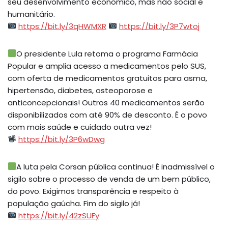
seu desenvolvimento econômico, mas não social e
humanitário.
https://bit.ly/3qHWMXR
https://bit.ly/3P7wtoj
O presidente Lula retoma o programa Farmácia
Popular e amplia acesso a medicamentos pelo SUS,
com oferta de medicamentos gratuitos para asma,
hipertensão, diabetes, osteoporose e
anticoncepcionais! Outros 40 medicamentos serão
disponibilizados com até 90% de desconto. É o povo
com mais saúde e cuidado outra vez!
https://bit.ly/3P6wDwg
A luta pela Corsan pública continua! É inadmissível o
sigilo sobre o processo de venda de um bem público,
do povo. Exigimos transparência e respeito à
população gaúcha. Fim do sigilo já!
https://bit.ly/42zSUFy