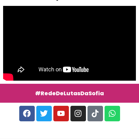
#RedeDeLutasDaSofia