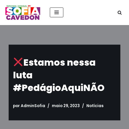
Pular
para
o
conteúdo
Estamos nessa
luta
#PedágioAquiNÃO
por
AdminSofia
maio 29, 2023
Notícias