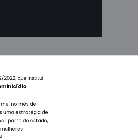
/2022, que institui
eminicídio
.
some, no mês de
is uma estratégia de
or parte do estado,
s mulheres
l.