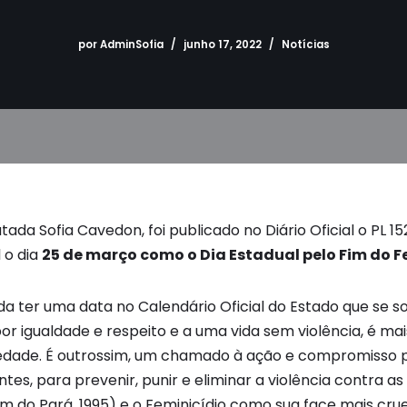
por
AdminSofia
junho 17, 2022
Notícias
tada Sofia Cavedon, foi publicado no Diário Oficial o PL 152
 o dia
25 de março como o Dia Estadual pelo Fim do F
 ter uma data no Calendário Oficial do Estado que se 
or igualdade e respeito e a uma vida sem violência, é ma
edade. É outrossim, um chamado à ação e compromisso p
tes, para prevenir, punir e eliminar a violência contra a
 do Pará, 1995) e o Feminicídio como sua face mais crue