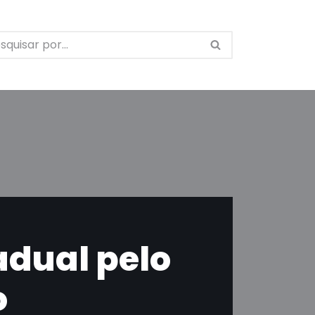
adual pelo
o