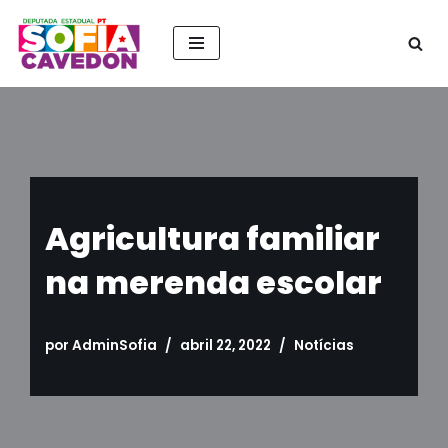
Pular
para
o
conteúdo
Agricultura familiar
na merenda escolar
por
AdminSofia
abril 22, 2022
Notícias