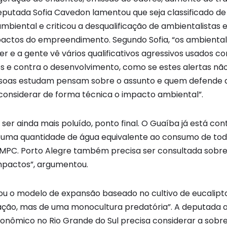
eputada Sofia Cavedon lamentou que seja classificado de 
mbiental e criticou a desqualificação de ambientalistas 
actos do empreendimento. Segundo Sofia, “os ambiental
 e a gente vê vários qualificativos agressivos usados co
 e contra o desenvolvimento, como se estes alertas não
pessoas estudam pensam sobre o assunto e quem defende
onsiderar de forma técnica o impacto ambiental”.
ser ainda mais poluído, ponto final. O Guaíba já está co
 uma quantidade de água equivalente ao consumo de tod
 CMPC. Porto Alegre também precisa ser consultada sobre
mpactos”, argumentou.
ou o modelo de expansão baseado no cultivo de eucalipto
ação, mas de uma monocultura predatória”. A deputada a
nômico no Rio Grande do Sul precisa considerar a sobr