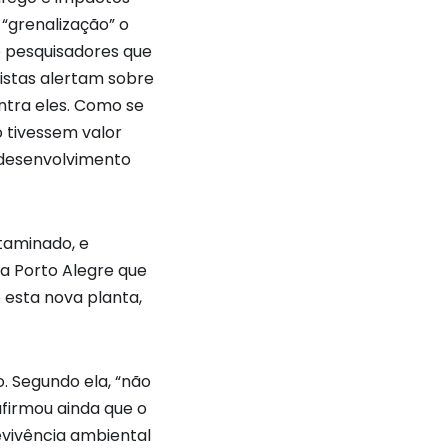
“grenalização” o
e pesquisadores que
istas alertam sobre
ntra eles. Como se
 tivessem valor
 desenvolvimento
ntaminado, e
a Porto Alegre que
 esta nova planta,
. Segundo ela, “não
firmou ainda que o
evivência ambiental