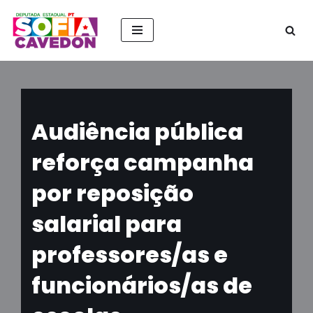
Pular
para
o
conteúdo
Audiência pública
reforça campanha
por reposição
salarial para
professores/as e
funcionários/as de