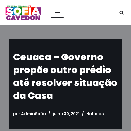
Pular
para
o
conteúdo
Ceuaca – Governo
propõe outro prédio
até resolver situação
da Casa
por
AdminSofia
julho 30, 2021
Notícias