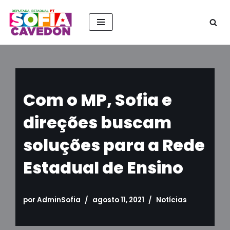
Pular
para
o
conteúdo
Com o MP, Sofia e
direções buscam
soluções para a Rede
Estadual de Ensino
por
AdminSofia
agosto 11, 2021
Notícias