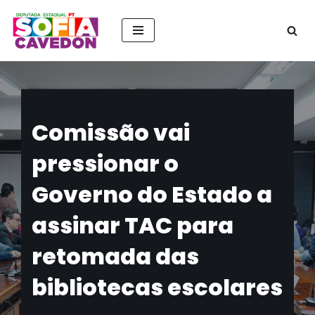
Pular
para
o
conteúdo
Comissão vai
pressionar o
Governo do Estado a
assinar TAC para
retomada das
bibliotecas escolares