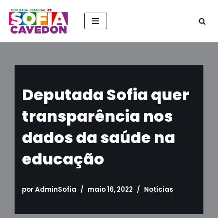
Pular
para
o
conteúdo
Deputada Sofia quer
transparência nos
dados da saúde na
educação
por
AdminSofia
maio 16, 2022
Notícias