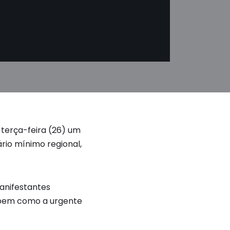
 terça-feira (26) um
ário mínimo regional,
manifestantes
, bem como a urgente