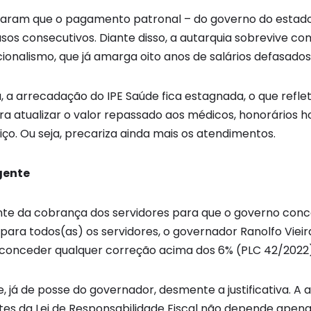
caram que o pagamento patronal – do governo do estado
os consecutivos. Diante disso, a autarquia sobrevive com
ionalismo, que já amarga oito anos de salários defasados
a arrecadação do IPE Saúde fica estagnada, o que refle
ra atualizar o valor repassado aos médicos, honorários h
ço. Ou seja, precariza ainda mais os atendimentos.
rgente
iante da cobrança dos servidores para que o governo conc
para todos(as) os servidores, o governador Ranolfo Vieir
 conceder qualquer correção acima dos 6% (PLC 42/2022)
 já de posse do governador, desmente a justificativa. A 
ites da Lei de Responsabilidade Fiscal não depende apena