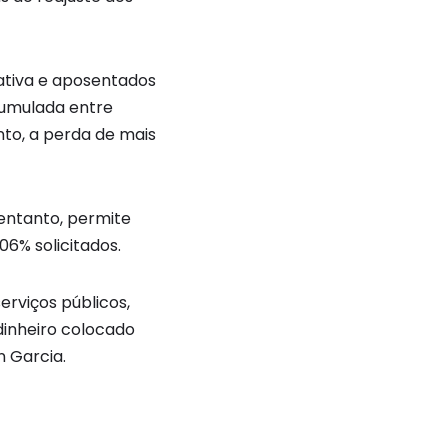
 ativa e aposentados
cumulada entre
to, a perda de mais
o entanto, permite
06% solicitados.
rviços públicos,
 dinheiro colocado
n Garcia.