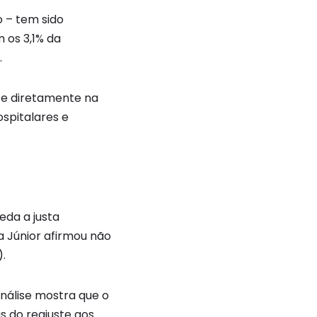
 – tem sido
 os 3,1% da
.
te diretamente na
ospitalares e
eda a justa
a Júnior afirmou não
.
análise mostra que o
s do reajuste aos