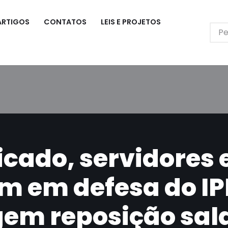
ARTIGOS
CONTATOS
LEIS E PROJETOS
icado, servidores 
m em defesa do IP
gem reposição sala