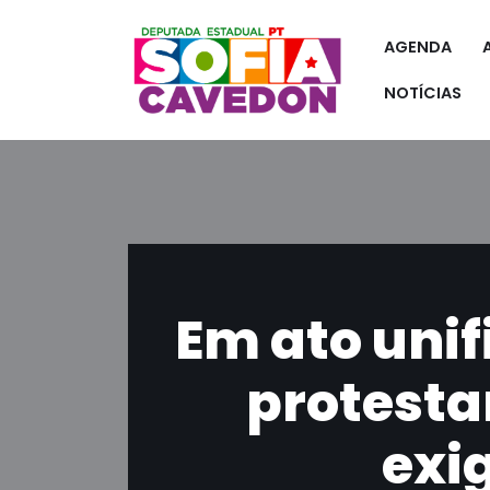
AGENDA
Pular
para
NOTÍCIAS
o
conteúdo
Em ato unif
protesta
exi