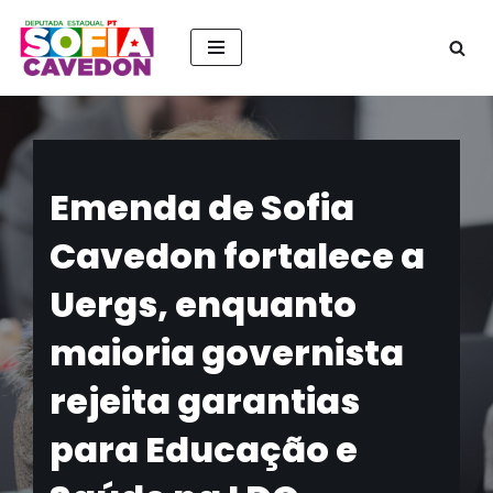
Pular
para
o
conteúdo
Emenda de Sofia
Cavedon fortalece a
Uergs, enquanto
maioria governista
rejeita garantias
para Educação e