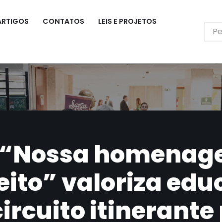
ARTIGOS
CONTATOS
LEIS E PROJETOS
 “Nossa homenage
eito” valoriza edu
circuito itinerante