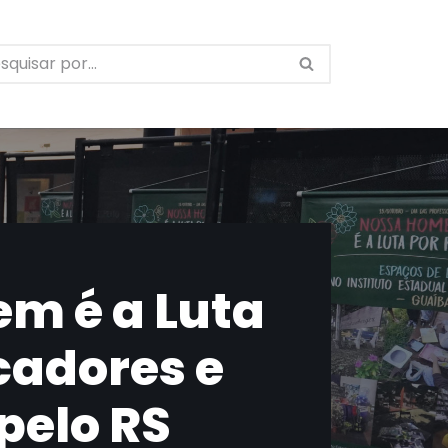
m é a Luta
cadores e
 pelo RS