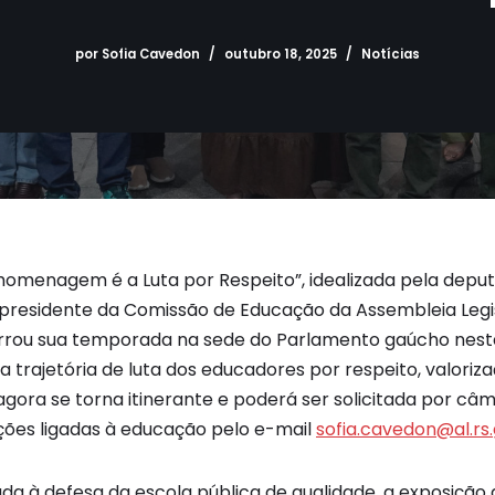
por
Sofia Cavedon
outubro 18, 2025
Notícias
homenagem é a Luta por Respeito”, idealizada pela deput
presidente da Comissão de Educação da Assembleia Legis
rrou sua temporada na sede do Parlamento gaúcho nesta 
a trajetória de luta dos educadores por respeito, valoriz
agora se torna itinerante e poderá ser solicitada por câm
ições ligadas à educação pelo e-mail
sofia.cavedon@al.rs.
da à defesa da escola pública de qualidade, a exposiç