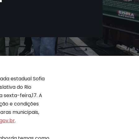
ada estadual Sofia
lativa do Rio
sexta-feira,17. A
ação e condições
aras municipais,
gov.br
.
ão aborda temas como