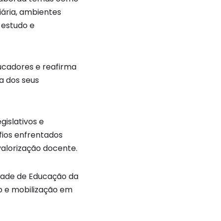
iária, ambientes
 estudo e
ucadores e reafirma
a dos seus
gislativos e
fios enfrentados
valorização docente.
ldade de Educação da
o e mobilização em