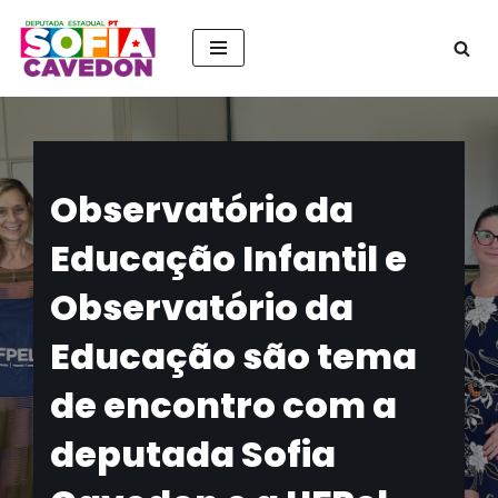
Pular
para
o
conteúdo
Observatório da
Educação Infantil e
Observatório da
Educação são tema
de encontro com a
deputada Sofia