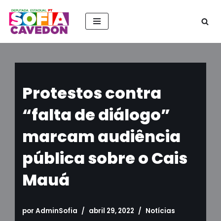
Pular
para
o
conteúdo
Protestos contra
“falta de diálogo”
marcam audiência
pública sobre o Cais
Mauá
por
AdminSofia
abril 29, 2022
Notícias