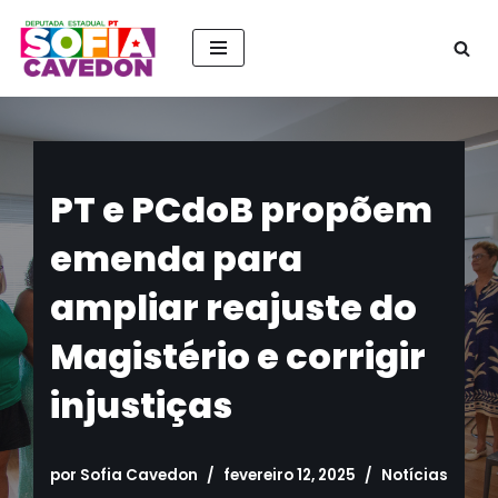
Pular
para
o
conteúdo
PT e PCdoB propõem
emenda para
ampliar reajuste do
Magistério e corrigir
injustiças
por
Sofia Cavedon
fevereiro 12, 2025
Notícias