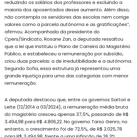
reduzindo os salários dos professores e excluindo a
maioria dos aposentados desse aumento. Além disso,
não contempla os servidores das escolas nem corrige
valores como a parcela autônoma e as gratificações”,
afirmou. Acompanhada da presidente do
Cpers/Sindicato, Rosane Zan, a deputada ressaltou
que a lei que instituiu o Plano de Carreira do Magistério
Público, e estabeleceu a remuneração por subsídio,
criou duas parcelas: a de irredutibilidade e a autônoma.
Segundo Sofia, essa estrutura já representou uma
grande injustiça para uma das categorias com menor
remuneração.
A deputada destacou que, entre os governos Sartori e
Leite (12/2014 a 03/2024), a remuneração média bruta
do magistério cresceu apenas 37,5%, passando de R$
3.494,98 para R$ 4.806,22. No governo Tarso Genro, no
entanto, o crescimento foi de 72,5%, de R$ 2.025,78
para R$ 3.494,98, frente a uma inflação de 26,3%,