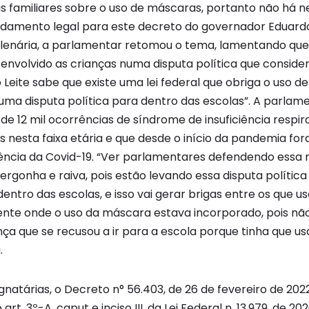
us familiares sobre o uso de máscaras, portanto não h
damento legal para este decreto do governador Eduardo
plenária, a parlamentar retomou o tema, lamentando qu
envolvido as crianças numa disputa política que consider
Leite sabe que existe uma lei federal que obriga o uso d
 uma disputa política para dentro das escolas”. A parla
e 12 mil ocorrências de síndrome de insuficiência respir
s nesta faixa etária e que desde o início da pandemia f
ência da Covid-19. “Ver parlamentares defendendo essa
rgonha e raiva, pois estão levando essa disputa política
entro das escolas, e isso vai gerar brigas entre os que 
te onde o uso da máscara estava incorporado, pois n
nça que se recusou a ir para a escola porque tinha que u
.
natárias, o Decreto n° 56.403, de 26 de fevereiro de 202
 art. 3º-A, caput e inciso III, da Lei Federal n. 13.979, de 2