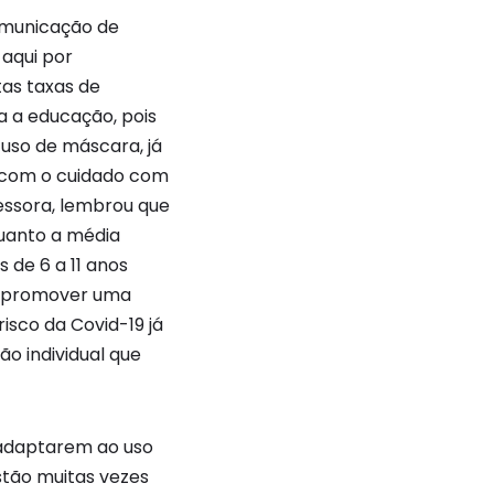
omunicação de
 aqui por
as taxas de
a a educação, pois
 uso de máscara, já
e com o cuidado com
essora, lembrou que
quanto a média
 de 6 a 11 anos
a promover uma
sco da Covid-19 já
ão individual que
 adaptarem ao uso
estão muitas vezes