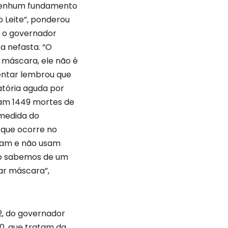
á nenhum fundamento
 Leite”, ponderou
e o governador
a nefasta. “O
e máscara, ele não é
mentar lembrou que
atória aguda por
oram 1449 mortes de
 medida do
 que ocorre no
usam e não usam
ão sabemos de um
sar máscara”,
2, do governador
020, que tratam da