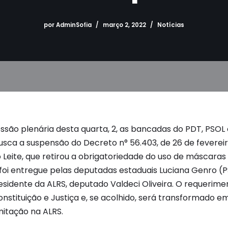
por
AdminSofia
março 2, 2022
Notícias
sessão plenária desta quarta, 2, as bancadas do PDT, PSO
sca a suspensão do Decreto n° 56.403, de 26 de fevereir
Leite, que retirou a obrigatoriedade do uso de máscaras 
oi entregue pelas deputadas estaduais Luciana Genro (P
sidente da ALRS, deputado Valdeci Oliveira. O requerime
nstituição e Justiça e, se acolhido, será transformado e
mitação na ALRS.