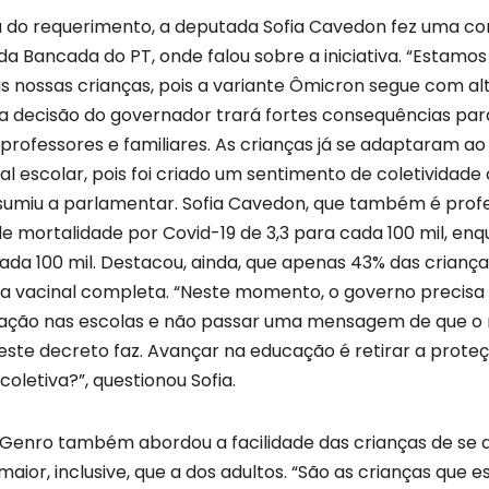
a do requerimento, a deputada Sofia Cavedon fez uma c
a Bancada do PT, onde falou sobre a iniciativa. “Estamos
nossas crianças, pois a variante Ômicron segue com alt
 decisão do governador trará fortes consequências par
 professores e familiares. As crianças já se adaptaram ao
al escolar, pois foi criado um sentimento de coletividad
resumiu a parlamentar. Sofia Cavedon, que também é prof
e mortalidade por Covid-19 de 3,3 para cada 100 mil, en
cada 100 mil. Destacou, ainda, que apenas 43% das crianças
a vacinal completa. “Neste momento, o governo precis
ção nas escolas e não passar uma mensagem de que o ri
este decreto faz. Avançar na educação é retirar a proteç
oletiva?”, questionou Sofia.
 Genro também abordou a facilidade das crianças de se
aior, inclusive, que a dos adultos. “São as crianças que 