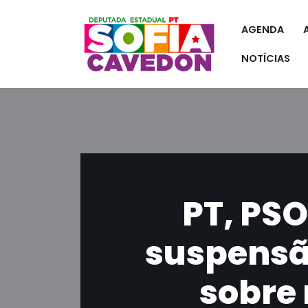
AGENDA
Pular
para
NOTÍCIAS
o
conteúdo
PT, PS
suspensã
sobre