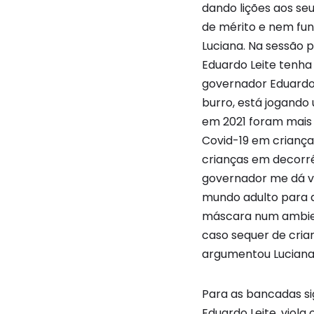
dando lições aos se
de mérito e nem fun
Luciana. Na sessão 
Eduardo Leite tenha 
governador Eduardo 
burro, está jogando
em 2021 foram mais d
Covid-19 em criança
crianças em decorr
governador me dá ve
mundo adulto para d
máscara num ambien
caso sequer de cria
argumentou Luciana
Para as bancadas sig
Eduardo Leite, viola o