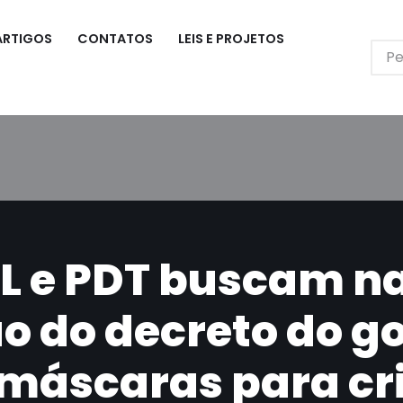
ARTIGOS
CONTATOS
LEIS E PROJETOS
OL e PDT buscam na
o do decreto do g
 máscaras para cr