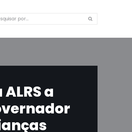
 ALRS a
overnador
ianças