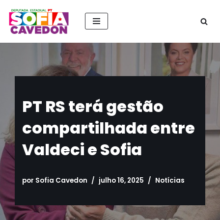
Pular
para
o
conteúdo
PT RS terá gestão
compartilhada entre
Valdeci e Sofia
por
Sofia Cavedon
julho 16, 2025
Notícias