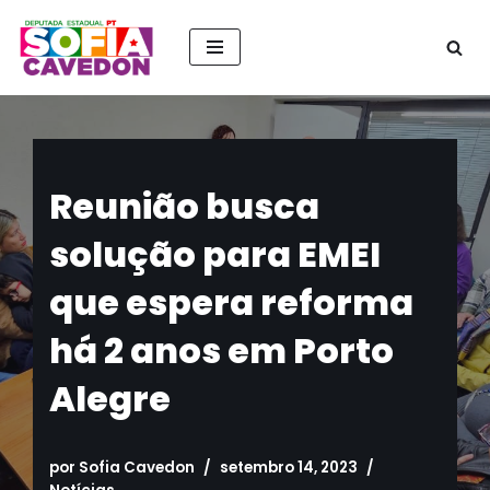
Pular
para
o
conteúdo
Reunião busca
solução para EMEI
que espera reforma
há 2 anos em Porto
Alegre
por
Sofia Cavedon
setembro 14, 2023