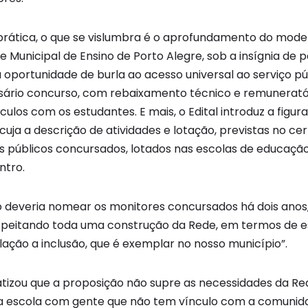
prática, o que se vislumbra é o aprofundamento do model
Municipal de Ensino de Porto Alegre, sob a insígnia de p
portunidade de burla ao acesso universal ao serviço pú
sário concurso, com rebaixamento técnico e remunerató
los com os estudantes. E mais, o Edital introduz a figur
 cuja a descrição de atividades e lotação, previstas no ce
s públicos concursados, lotados nas escolas de educação
ntro.
o deveria nomear os monitores concursados há dois anos
espeitando toda uma construção da Rede, em termos de
ação a inclusão, que é exemplar no nosso município”.
atizou que a proposição não supre as necessidades da Re
na escola com gente que não tem vínculo com a comuni