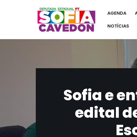
AGENDA
Pular
para
NOTÍCIAS
o
conteúdo
Sofia e e
edital d
Es