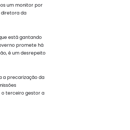
nos um monitor por
 diretora da
 que está gantando
 governo promete há
ão, é um desrepeito
a a precarização da
missões
 o terceiro gestor a