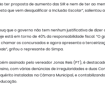
ão ter proposta de aumento das SIR e nem de ter ao me
ta que vem desqualificar a Inclusão Escolar”, salientou a
mouq que o governo não tem nenhum justificativa de dizer
oje está em torno de 40% da responsabilidade fiscal. “O
 chamar os concursados e agora apresenta a terceirizaç
ais”, grifou o represante do Simpa.
ém assinado pelo vereador Jonas Reis (PT), é destacad
nsino, com várias denúncias de irregularidades e duas Co
quérito instaladas na Câmara Municipal, e contabilizando
educação.