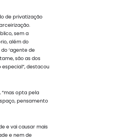
o de privatização
arceirização.
blico, sem a
rio, além do
a do ‘agente de
rtame, são as dos
 especial”, destacou
, “mas opta pela
 espaço, pensamento
de e vai causar mais
dade e nem de