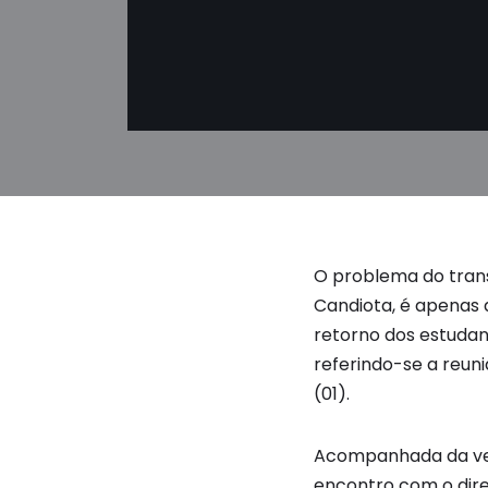
O problema do trans
Candiota, é apenas 
retorno dos estudan
referindo-se a reun
(01).
Acompanhada da vere
encontro com o dire