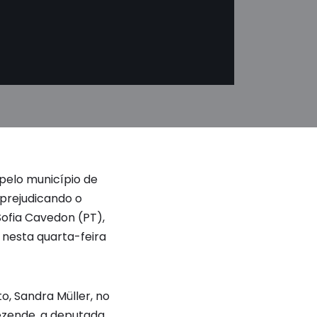
pelo município de
prejudicando o
Sofia Cavedon (PT),
 nesta quarta-feira
, Sandra Müller, no
ezende, a deputada