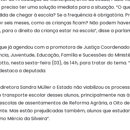
é preciso ter uma solução imediata para a situação. “O q
ida de chegar à escola? Se a frequência é obrigatória. P
r seis meses, como as crianças ficam? Não podem haver 
para o direito da criança estar na escola”, disse a parla
 que já agendou com a promotora de Justiça Coordenado
cia, Juventude, Educação, Família e Sucessões do Ministér
to, nesta sexta-feira (03), às 14h, para tratar do tema.
 destaca a deputada.
iretora Sandra Müller o Estado não viabilizou os process
 o transporte escolar desses alunos, principalmente nas ár
escolas de assentamentos de Reforma Agrária, a Oito de
nte. Mas estão prejudicadas também, alunos que estuda
mo Mércio da Silveira”.