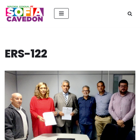
Pular
para
o
conteúdo
ERS-122