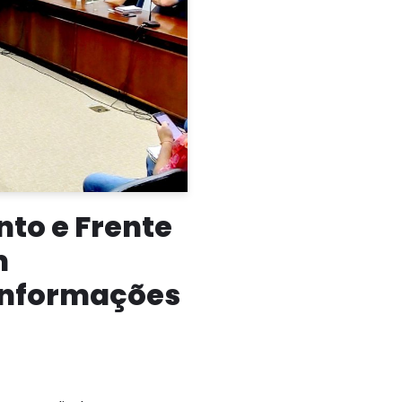
to e Frente
m
informações