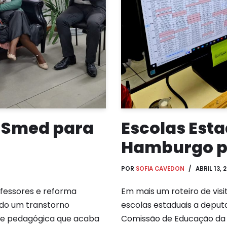
m Smed para
Escolas Est
Hamburgo p
POR
SOFIA CAVEDON
ABRIL 13, 
ofessores e reforma
Em mais um roteiro de vis
ido um transtorno
escolas estaduais a deput
pe pedagógica que acaba
Comissão de Educação da