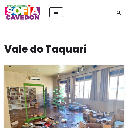
Pular
para
o
conteúdo
Vale do Taquari