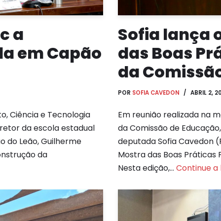
c a
Sofia lança o
ola em Capão
das Boas Pr
da Comissã
POR
SOFIA CAVEDON
ABRIL 2, 2
o, Ciência e Tecnologia
Em reunião realizada na m
iretor da escola estadual
da Comissão de Educação, 
o do Leão, Guilherme
deputada Sofia Cavedon (P
onstrução da
Mostra das Boas Práticas 
Nesta edição,…
Continue a l