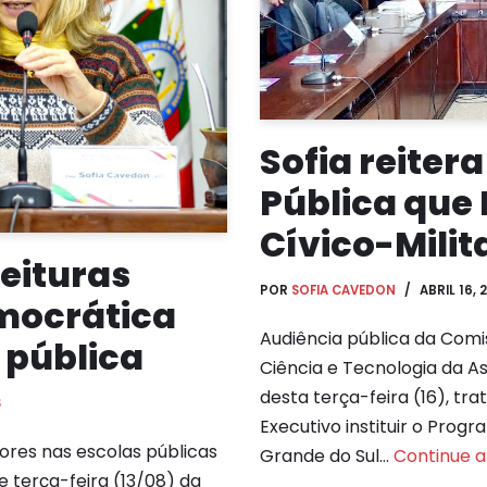
Sofia reiter
Pública que 
Cívico-Milita
feituras
POR
SOFIA CAVEDON
ABRIL 16, 
mocrática
Audiência pública da Comi
 pública
Ciência e Tecnologia da A
desta terça-feira (16), tr
S
Executivo instituir o Progr
ores nas escolas públicas
Grande do Sul…
Continue a 
e terça-feira (13/08) da