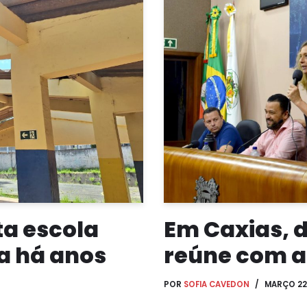
ta escola
Em Caxias, 
a há anos
reúne com a
POR
SOFIA CAVEDON
MARÇO 22