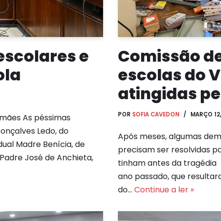
escolares e
Comissão de
ola
escolas do V
atingidas pe
POR
SOFIA CAVEDON
MARÇO 12
 mães As péssimas
onçalves Ledo, do
Após meses, algumas dem
dual Madre Benícia, de
precisam ser resolvidas p
Padre José de Anchieta,
tinham antes da tragédia
ano passado, que resulta
do…
Continue a ler »